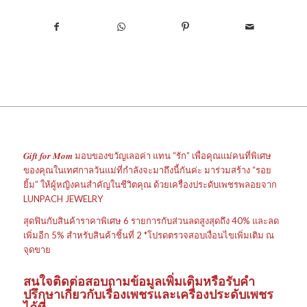
𝑮𝒊𝒇𝒕 𝒇𝒐𝒓 𝑴𝒐𝒎 มอบของขวัญเลอค่า แทน “รัก” เพื่อคุณแม่คนที่พิเศษ
ของคุณในเทศกาลวันแม่ที่กำลังจะมาถึงนี้กันค่ะ มาร่วมสร้าง “รอย
ยิ้ม” ให้ผู้หญิงคนสำคัญในชีวิตคุณ ด้วยเครื่องประดับเพชรพลอยจาก
LUNPACH JEWELRY
สุดฟินกับสินค้าราคาพิเศษ 6 รายการกับส่วนลดสูงสุดถึง 40% และลด
เพิ่มอีก 5% สำหรับสินค้าชิ้นที่ 2 *โปรดตรวจสอบเงื่อนไขเพิ่มเติม ณ
จุดขาย
สนใจติดต่อสอบถามข้อมูลเพิ่
มเติมหรือรับคำ
ปรึกษาเกี่ยว
กับเรื่องเพชรและเครื่องประ
ดับเพชร