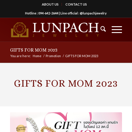
ABOUT US
CONTACT US
Hotline :
094-642-2644
| Line official :
@lunpachjewelry
GIFTS FOR MOM 2023
You are here:
Home
/
Promotion
/
GIFTS FOR MOM 2023
GIFTS FOR MOM 2023