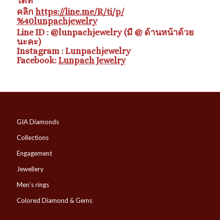
ได้ที่
คลิก
https://line.me/R/ti/p/
%40lunpachjewelry
Line ID : @lunpachjewelry (มี @ ด้านหน้าด้วย
นะคะ)
Instagram : Lunpachjewelry
Facebook:
Lunpach Jewelry
GIA Diamonds
Collections
Engagement
Jewellery
Men’s rings
Colored Diamond & Gems