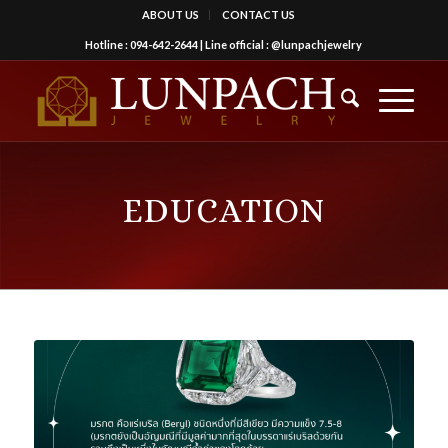
ABOUT US
CONTACT US
Hotline :
094-642-2644
| Line official :
@lunpachjewelry
EDUCATION