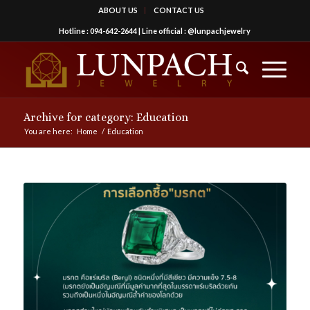
ABOUT US
CONTACT US
Hotline :
094-642-2644
| Line official :
@lunpachjewelry
Archive for category: Education
You are here:
Home
/
Education