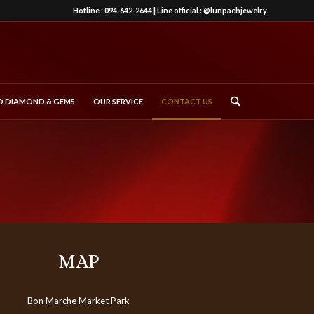
Hotline :
094-642-2644
| Line official :
@lunpachjewelry
 DIAMOND & GEMS
OUR SERVICE
CONTACT US
MAP
Bon Marche Market Park