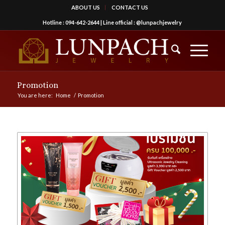
ABOUT US
CONTACT US
Hotline :
094-642-2644
| Line official :
@lunpachjewelry
Promotion
You are here:
Home
/
Promotion