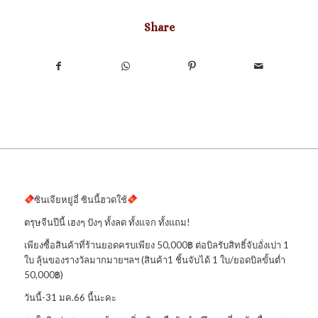
Share
ซินเจียหยู่อี่ ซินนี้ฮวดใช้
ตรุษจีนปีนี้ เฮงๆ ปังๆ ทั้งลด ทั้งแจก ทั้งแถม!
เพียงซื้อสินค้าที่ร้านยอดครบเพียง 50,000฿ ต่อบิลรับสิทธิ์จับอั่งเปา 1
ใบ ลุ้นของรางวัลมากมายฯลฯ (สินค้า1 ชิ้นจับได้ 1 ใบ/ยอดบิลขั้นต่ำ
50,000฿)
วันนี้-31 มค.66 นี้นะคะ