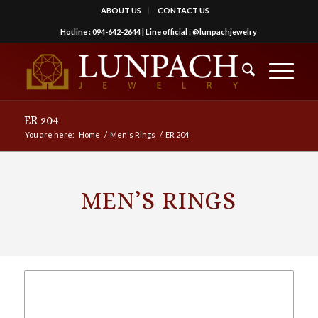
ABOUT US
CONTACT US
Hotline :
094-642-2644
| Line official :
@lunpachjewelry
ER 204
You are here:
Home
/
Men's Rings
/
ER 204
MEN’S RINGS