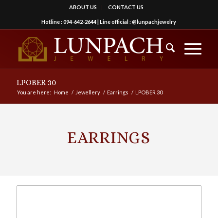
ABOUT US
CONTACT US
Hotline :
094-642-2644
| Line official :
@lunpachjewelry
LPOBER 30
You are here:
Home
/
Jewellery
/
Earrings
/
LPOBER 30
EARRINGS