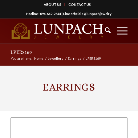
ABOUT US
CONTACT US
Hotline :
094-642-2644
| Line official :
@lunpachjewelry
LPER3169
You are here:
Home
/
Jewellery
/
Earrings
/
LPER3169
EARRINGS