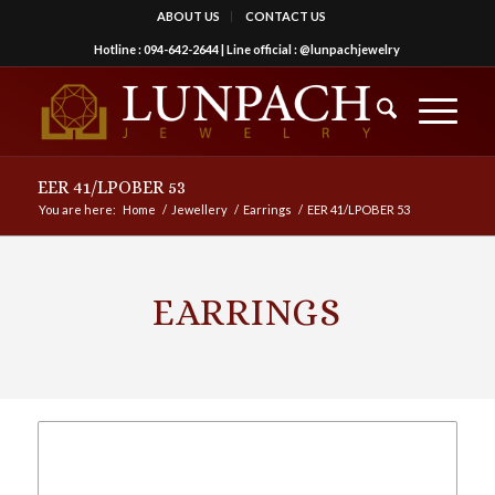
ABOUT US
CONTACT US
Hotline :
094-642-2644
| Line official :
@lunpachjewelry
EER 41/LPOBER 53
You are here:
Home
/
Jewellery
/
Earrings
/
EER 41/LPOBER 53
EARRINGS