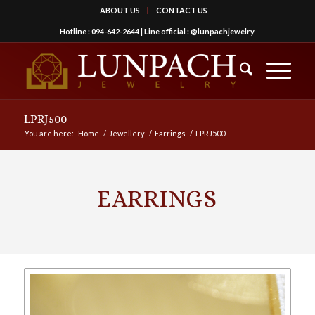
ABOUT US
CONTACT US
Hotline :
094-642-2644
| Line official :
@lunpachjewelry
LPRJ500
You are here:
Home
/
Jewellery
/
Earrings
/
LPRJ500
EARRINGS