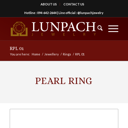
ABOUT US
CONTACT US
Hotline :
094-642-2644
| Line official :
@lunpachjewelry
RPL 01
You are here:
Home
/
Jewellery
/
Rings
/
RPL 01
PEARL RING