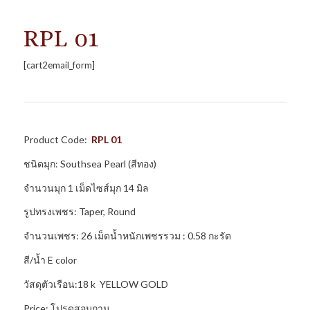
RPL 01
[cart2email_form]
Product Code:
RPL 01
ชนิดมุก: Southsea Pearl (สีทอง)
จำนวนมุก 1 เม็ดไซส์มุก 14 มิล
รูปทรงเพชร: Taper, Round
จำนวนเพชร: 26 เม็ดน้ำหนักเพชรรวม : 0.58 กะรัต
สี/น้ำ E color
วัสดุตัวเรือน:18 k YELLOW GOLD
Price: โปรดสอบถาม