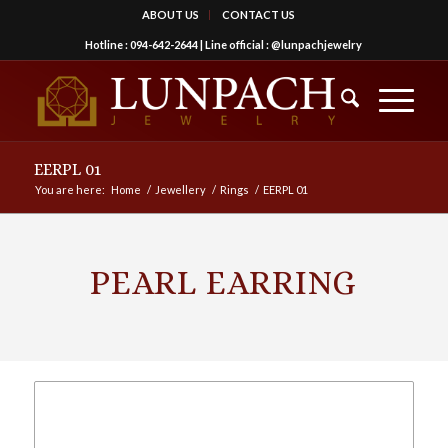
ABOUT US
CONTACT US
Hotline :
094-642-2644
| Line official :
@lunpachjewelry
EERPL 01
You are here:
Home
/
Jewellery
/
Rings
/
EERPL 01
PEARL EARRING