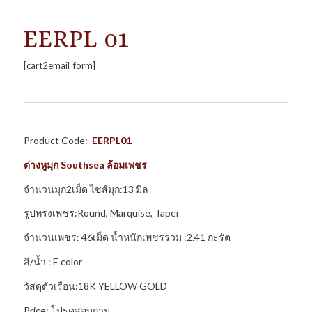
EERPL 01
[cart2email_form]
Product Code:
EERPL01
ต่างหูมุก
Southsea ล้อมเพชร
จำนวนมุก2เม็ด ไซส์มุก:13 มิล
รูปทรงเพชร:Round, Marquise, Taper
จำนวนเพชร: 46เม็ด น้ำหนักเพชรรวม :2.41 กะรัต
สี/น้ำ : E color
วัสดุตัวเรือน:18K YELLOW GOLD
Price: โปรดสอบถาม