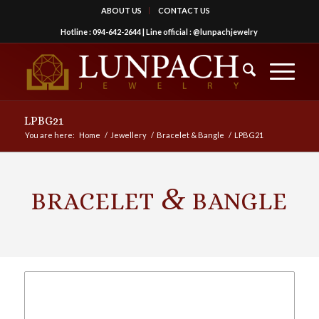
ABOUT US
CONTACT US
Hotline :
094-642-2644
| Line official :
@lunpachjewelry
LPBG21
You are here:
Home
/
Jewellery
/
Bracelet & Bangle
/
LPBG21
&
BRACELET
BANGLE