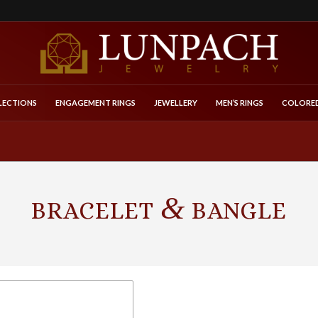
LECTIONS
ENGAGEMENT RINGS
JEWELLERY
MEN’S RINGS
COLORED
&
BRACELET
BANGLE