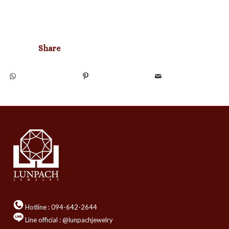
Share
Hotline :
094-642-2644
Line official : @lunpachjewelry