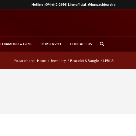
Hotline :
094-642-2644
| Line official :
@lunpachjewelry
 DIAMOND & GEMS
OUR SERVICE
CONTACT US
You are here:
Home
/
Jewellery
/
Bracelet & Bangle
/
LPBL21