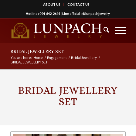
ABOUT US
CONTACT US
Hotline :
094-642-2644
| Line official :
@lunpachjewelry
BRIDAL JEWELLERY SET
You are here:
Home
/
Engagement
/
Bridal Jewellery
/
BRIDAL JEWELLERY SET
BRIDAL JEWELLERY
SET