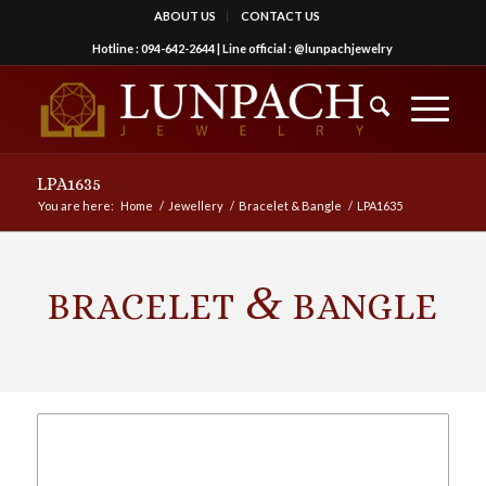
ABOUT US
CONTACT US
Hotline :
094-642-2644
| Line official :
@lunpachjewelry
LPA1635
You are here:
Home
/
Jewellery
/
Bracelet & Bangle
/
LPA1635
&
BRACELET
BANGLE