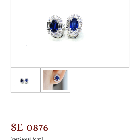
SE 0876
[cart2email_form]