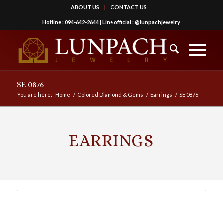
ABOUT US
CONTACT US
Hotline :
094-642-2644
| Line official :
@lunpachjewelry
SE 0876
You are here:
Home
/
Colored Diamond & Gems
/
Earrings
/
SE 0876
EARRINGS