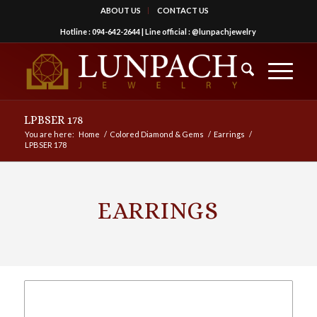
ABOUT US
CONTACT US
Hotline :
094-642-2644
| Line official :
@lunpachjewelry
LPBSER 178
You are here:
Home
/
Colored Diamond & Gems
/
Earrings
/
LPBSER 178
EARRINGS