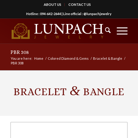
ABOUT US
CONTACT US
Hotline :
094-642-2644
| Line official :
@lunpachjewelry
PBR 308
You are here:
Home
/
Colored Diamond & Gems
/
Bracelet & Bangle
/
PBR 308
&
BRACELET
BANGLE