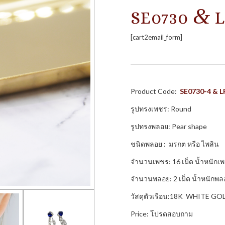
&
SE0730
L
[cart2email_form]
Product Code:
SE0730-4 & 
รูปทรงเพชร: Round
รูปทรงพลอย: Pear shape
ชนิดพลอย : มรกต หรือ ไพลิน
จำนวนเพชร: 16 เม็ด น้ำหนักเพ
จำนวนพลอย: 2 เม็ด น้ำหนักพล
วัสดุตัวเรือน:18K WHITE G
Price: โปรดสอบถาม