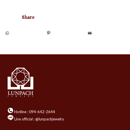
Share
Hotline :
094-642-2644
Line official : @lunpachjewelry