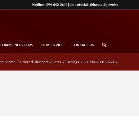
Hotline :
094-642-2644
| Line official :
@lunpachjewelry
 DIAMOND & GEMS
OUR SERVICE
CONTACT US
re:
Home
/
Colored Diamond & Gems
/
Earrings
/
SE0730 & LPBSER21-2