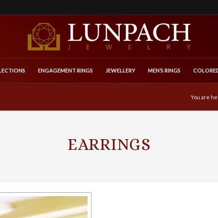
LECTIONS
ENGAGEMENT RINGS
JEWELLERY
MEN’S RINGS
COLORED
You are he
EARRINGS