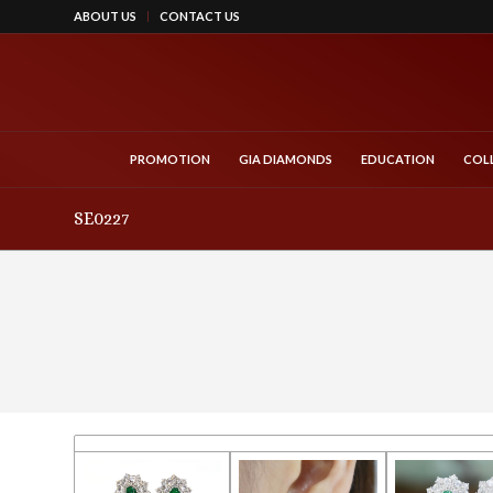
ABOUT US
CONTACT US
PROMOTION
GIA DIAMONDS
EDUCATION
COL
SE0227