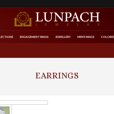
LECTIONS
ENGAGEMENT RINGS
JEWELLERY
MEN’S RINGS
COLORED
EARRINGS