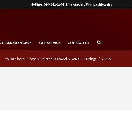
Hotline :
094-642-2644
| Line official :
@lunpachjewelry
 DIAMOND & GEMS
OUR SERVICE
CONTACT US
You are here:
Home
/
Colored Diamond & Gems
/
Earrings
/
SE0227