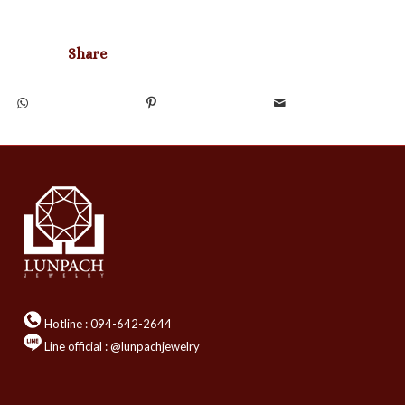
Share
Hotline :
094-642-2644
Line official : @lunpachjewelry