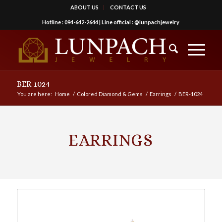
ABOUT US
CONTACT US
Hotline :
094-642-2644
| Line official :
@lunpachjewelry
BER-1024
You are here:
Home
/
Colored Diamond & Gems
/
Earrings
/
BER-1024
EARRINGS