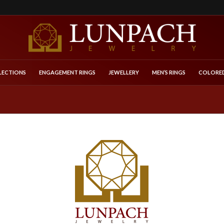
LECTIONS
ENGAGEMENT RINGS
JEWELLERY
MEN’S RINGS
COLORED