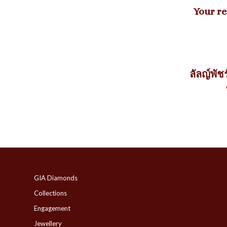
Your re
ลัลญ์พัช
GIA Diamonds
Collections
Engagement
Jewellery