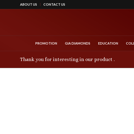
ABOUT US
CONTACT US
PROMOTION
GIA DIAMONDS
EDUCATION
COL
Thank you for interesting in our product .