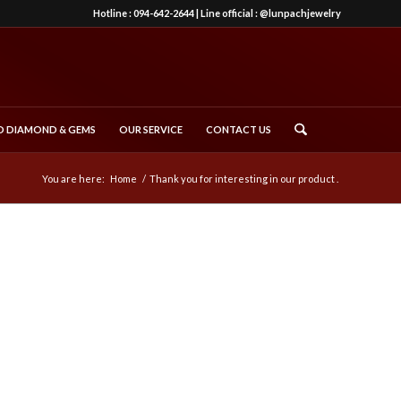
Hotline :
094-642-2644
| Line official :
@lunpachjewelry
 DIAMOND & GEMS
OUR SERVICE
CONTACT US
You are here:
Home
/
Thank you for interesting in our product .