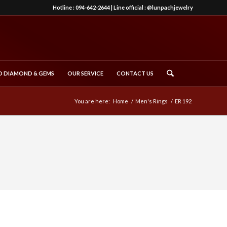
Hotline :
094-642-2644
| Line official :
@lunpachjewelry
 DIAMOND & GEMS
OUR SERVICE
CONTACT US
You are here:
Home
/
Men's Rings
/
ER 192