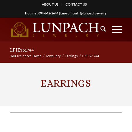
ABOUT US
CONTACT US
Hotline :
094-642-2644
| Line official :
@lunpachjewelry
LPJE361744
You are here:
Home
/
Jewellery
/
Earrings
/
LPJE361744
EARRINGS