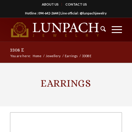
ABOUT US
CONTACT US
Hotline :
094-642-2644
| Line official :
@lunpachjewelry
3308 E
You are here:
Home
/
Jewellery
/
Earrings
/
3308 E
EARRINGS