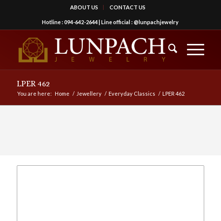
ABOUT US
CONTACT US
Hotline :
094-642-2644
| Line official :
@lunpachjewelry
LPER 462
You are here:
Home
/
Jewellery
/
Everyday Classics
/
LPER 462