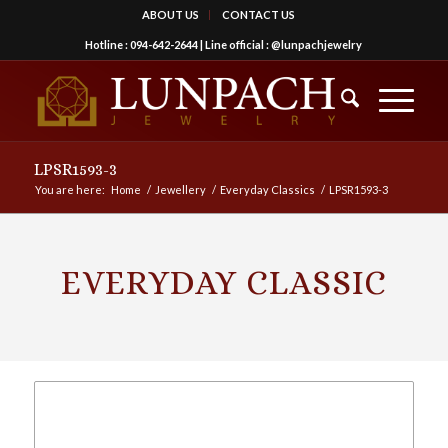
ABOUT US
CONTACT US
Hotline :
094-642-2644
| Line official :
@lunpachjewelry
LPSR1593-3
You are here:
Home
/
Jewellery
/
Everyday Classics
/
LPSR1593-3
EVERYDAY CLASSIC