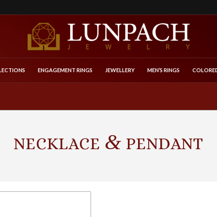
LECTIONS
ENGAGEMENT RINGS
JEWELLERY
MEN’S RINGS
COLORED
&
NECKLACE
PENDANT