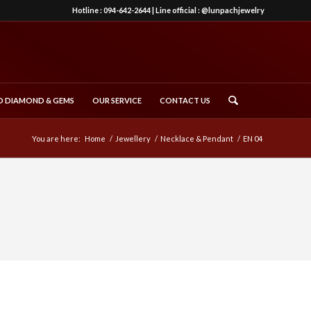
Hotline :
094-642-2644
| Line official :
@lunpachjewelry
 DIAMOND & GEMS
OUR SERVICE
CONTACT US
You are here:
Home
/
Jewellery
/
Necklace & Pendant
/
EN 04