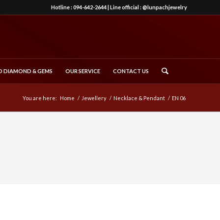
Hotline :
094-642-2644
| Line official :
@lunpachjewelry
 DIAMOND & GEMS
OUR SERVICE
CONTACT US
You are here:
Home
/
Jewellery
/
Necklace & Pendant
/
EN 06