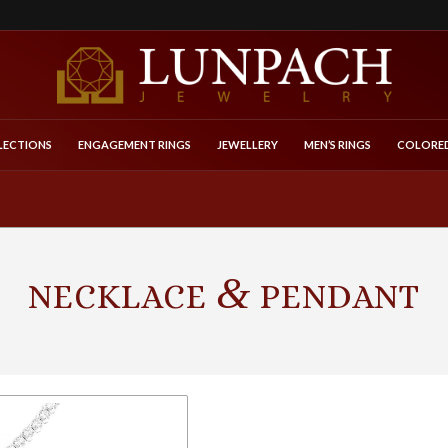
LECTIONS
ENGAGEMENT RINGS
JEWELLERY
MEN’S RINGS
COLORED
&
NECKLACE
PENDANT