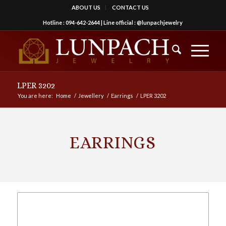
ABOUT US
CONTACT US
Hotline :
094-642-2644
| Line official :
@lunpachjewelry
LPER 3202
You are here:
Home
/
Jewellery
/
Earrings
/
LPER 3202
EARRINGS