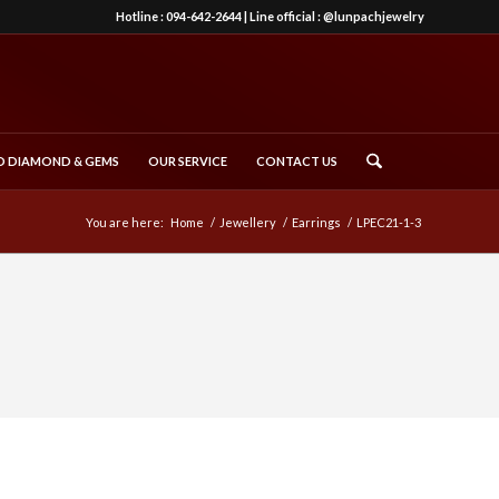
Hotline :
094-642-2644
| Line official :
@lunpachjewelry
 DIAMOND & GEMS
OUR SERVICE
CONTACT US
You are here:
Home
/
Jewellery
/
Earrings
/
LPEC21-1-3