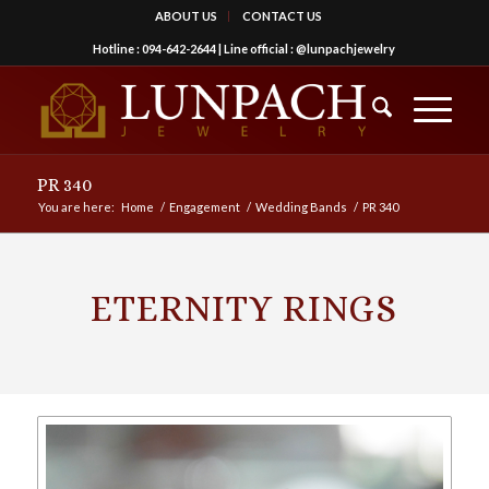
ABOUT US
CONTACT US
Hotline :
094-642-2644
| Line official :
@lunpachjewelry
PR 340
You are here:
Home
/
Engagement
/
Wedding Bands
/
PR 340
ETERNITY RINGS