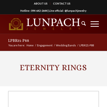
ABOUT US
CONTACT US
Hotline :
094-642-2644
| Line official :
@lunpachjewelry
LPBR21-P88
You are here:
Home
/
Engagement
/
Wedding Bands
/
LPBR21-P88
ETERNITY RINGS