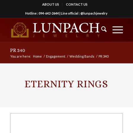
ABOUT US
CONTACT US
Hotline :
094-642-2644
| Line official :
@lunpachjewelry
PR 340
You are here:
Home
/
Engagement
/
Wedding Bands
/
PR 340
ETERNITY RINGS