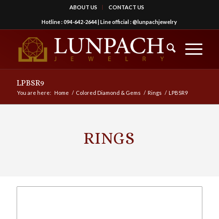
ABOUT US
CONTACT US
Hotline :
094-642-2644
| Line official :
@lunpachjewelry
LPBSR9
You are here:
Home
/
Colored Diamond & Gems
/
Rings
/
LPBSR9
RINGS