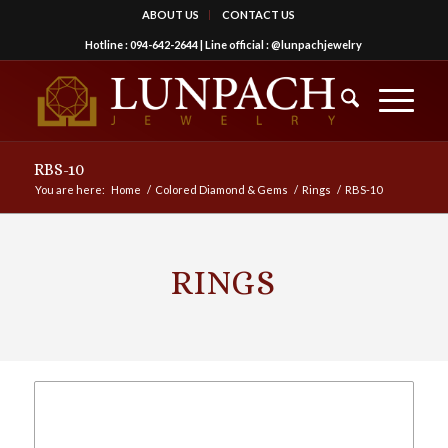
ABOUT US
CONTACT US
Hotline :
094-642-2644
| Line official :
@lunpachjewelry
RBS-10
You are here:
Home
/
Colored Diamond & Gems
/
Rings
/
RBS-10
RINGS