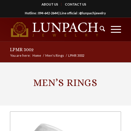
ABOUT US
CONTACT US
Hotline :
094-642-2644
| Line official :
@lunpachjewelry
LPMR 3002
You are here:
Home
/
Men's Rings
/
LPMR 3002
MEN’S RINGS