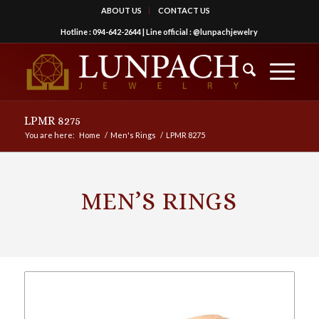
ABOUT US
CONTACT US
Hotline :
094-642-2644
| Line official :
@lunpachjewelry
LPMR 8275
You are here:
Home
/
Men's Rings
/
LPMR 8275
MEN’S RINGS