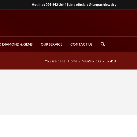
Hotline :
094-642-2644
| Line official :
@lunpachjewelry
 DIAMOND & GEMS
OUR SERVICE
CONTACT US
You are here:
Home
/
Men's Rings
/
ER 418