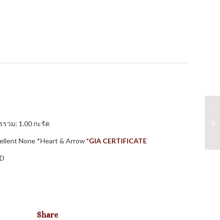
รรวม: 1.00 กะรัต
 Excellent None *Heart & Arrow
*GIA CERTIFICATE
LD
Share