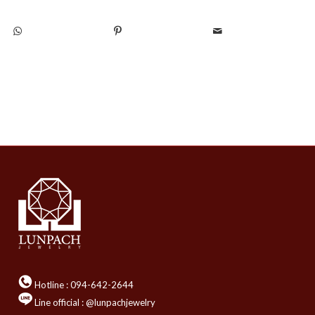
Hotline :
094-642-2644
Line official : @lunpachjewelry