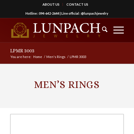
ABOUT US
CONTACT US
Hotline :
094-642-2644
| Line official :
@lunpachjewelry
LPMR 3003
You are here:
Home
/
Men's Rings
/
LPMR 3003
MEN’S RINGS