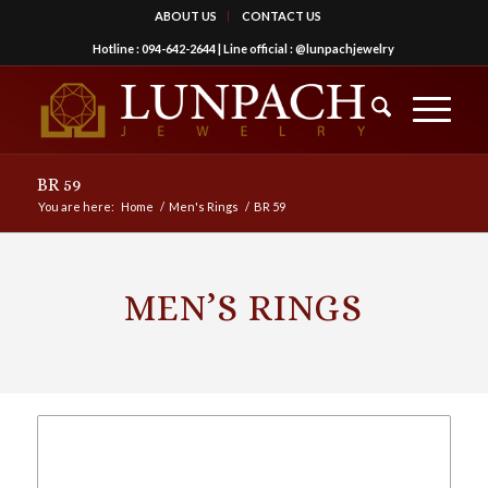
ABOUT US
CONTACT US
Hotline :
094-642-2644
| Line official :
@lunpachjewelry
BR 59
You are here:
Home
/
Men's Rings
/
BR 59
MEN’S RINGS