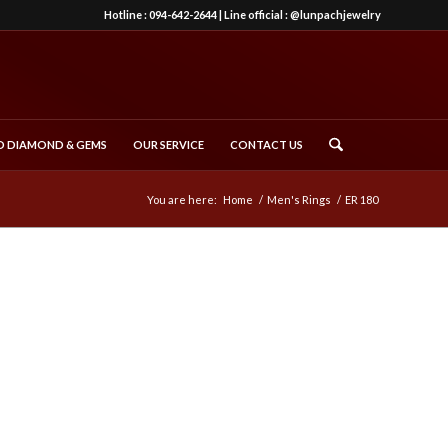
Hotline :
094-642-2644
| Line official :
@lunpachjewelry
 DIAMOND & GEMS
OUR SERVICE
CONTACT US
You are here:
Home
/
Men's Rings
/
ER 180