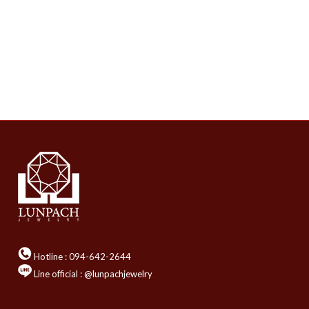
Hotline :
094-642-2644
Line official : @lunpachjewelry