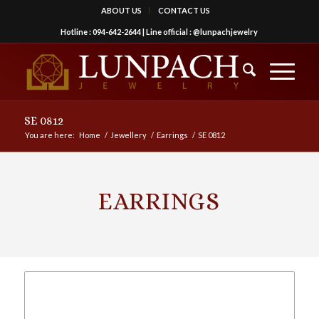
ABOUT US
CONTACT US
Hotline :
094-642-2644
| Line official :
@lunpachjewelry
SE 0812
You are here:
Home
/
Jewellery
/
Earrings
/
SE 0812
EARRINGS