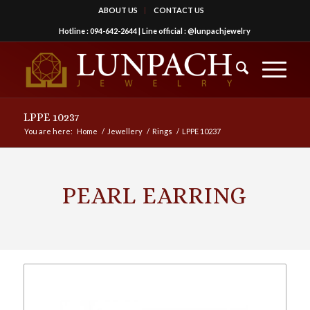
ABOUT US
CONTACT US
Hotline :
094-642-2644
| Line official :
@lunpachjewelry
LPPE 10237
You are here:
Home
/
Jewellery
/
Rings
/
LPPE 10237
PEARL EARRING