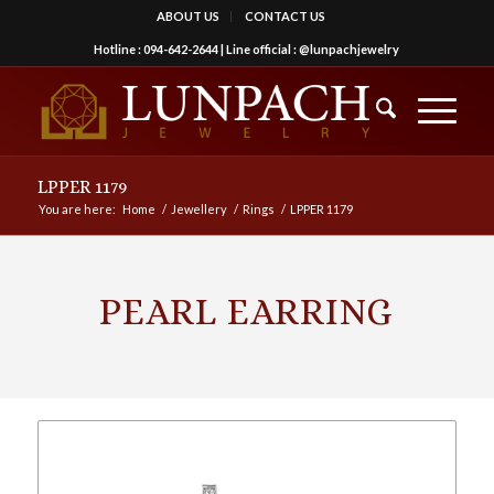
ABOUT US
CONTACT US
Hotline :
094-642-2644
| Line official :
@lunpachjewelry
LPPER 1179
You are here:
Home
/
Jewellery
/
Rings
/
LPPER 1179
PEARL EARRING