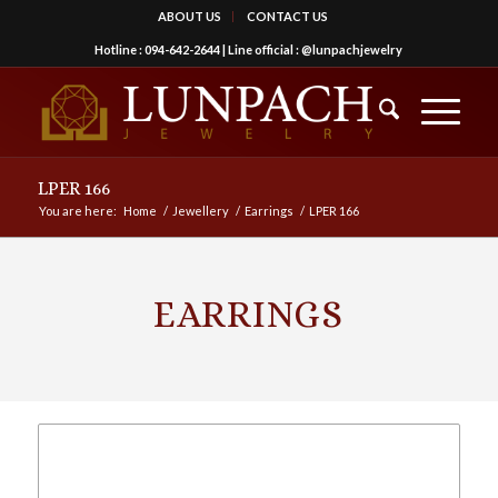
ABOUT US
CONTACT US
Hotline :
094-642-2644
| Line official :
@lunpachjewelry
LPER 166
You are here:
Home
/
Jewellery
/
Earrings
/
LPER 166
EARRINGS