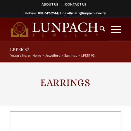
ABOUT US
CONTACT US
Hotline :
094-642-2644
| Line official :
@lunpachjewelry
LPEER 93
You are here:
Home
/
Jewellery
/
Earrings
/
LPEER 93
EARRINGS