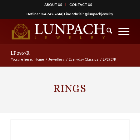
ABOUT US
CONTACT US
Hotline :
094-642-2644
| Line official :
@lunpachjewelry
LP2957R
You are here:
Home
/
Jewellery
/
Everyday Classics
/
LP2957R
RINGS